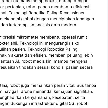
tem robot otomatis memproduksi barang dengan
ktor pertanian, robot panen membantu efisiensi
al. Teknologi Robotika Paling Revolusioner
n ekonomi global dengan menciptakan lapangan
l dan keterampilan analisis data modern.
 presisi mikrometer membantu operasi rumit
ter ahli. Teknologi ini mengurangi risiko
ihan pasien. Teknologi Robotika Paling
akin akurat dan efisien, memberi peluang lebih
 bantuan AI, robot medis kini mampu mengenali
esuaikan tindakan sesuai kondisi pasien secara
tasi, robot juga memainkan peran vital. Bus tanpa
tem navigasi drone menandai kemajuan signifikan.
menghadirkan kenyamanan, kecepatan, serta
gan dukungan infrastruktur digital 5G, robot