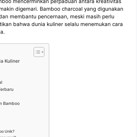
amboo mencerminkan perpaduan antara kreativitas
emakin digemari. Bamboo charcoal yang digunakan
i dan membantu pencernaan, meski masih perlu
buktikan bahwa dunia kuliner selalu menemukan cara
a.
a Kuliner
l
Terbaru
am Bamboo
oo Unik?