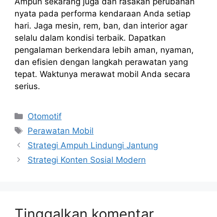
Ampuh sekarang juga dan rasakan perubahan
nyata pada performa kendaraan Anda setiap
hari. Jaga mesin, rem, ban, dan interior agar
selalu dalam kondisi terbaik. Dapatkan
pengalaman berkendara lebih aman, nyaman,
dan efisien dengan langkah perawatan yang
tepat. Waktunya merawat mobil Anda secara
serius.
Kategori
Otomotif
Tag
Perawatan Mobil
Strategi Ampuh Lindungi Jantung
Strategi Konten Sosial Modern
Tinggalkan komentar