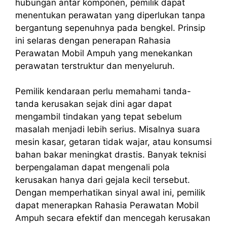
hubungan antar komponen, pemilik dapat
menentukan perawatan yang diperlukan tanpa
bergantung sepenuhnya pada bengkel. Prinsip
ini selaras dengan penerapan Rahasia
Perawatan Mobil Ampuh yang menekankan
perawatan terstruktur dan menyeluruh.
Pemilik kendaraan perlu memahami tanda-
tanda kerusakan sejak dini agar dapat
mengambil tindakan yang tepat sebelum
masalah menjadi lebih serius. Misalnya suara
mesin kasar, getaran tidak wajar, atau konsumsi
bahan bakar meningkat drastis. Banyak teknisi
berpengalaman dapat mengenali pola
kerusakan hanya dari gejala kecil tersebut.
Dengan memperhatikan sinyal awal ini, pemilik
dapat menerapkan Rahasia Perawatan Mobil
Ampuh secara efektif dan mencegah kerusakan