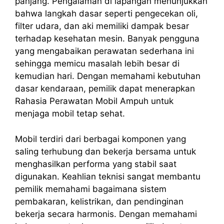
panjang. Pengalaman di lapangan menunjukkan
bahwa langkah dasar seperti pengecekan oli,
filter udara, dan aki memiliki dampak besar
terhadap kesehatan mesin. Banyak pengguna
yang mengabaikan perawatan sederhana ini
sehingga memicu masalah lebih besar di
kemudian hari. Dengan memahami kebutuhan
dasar kendaraan, pemilik dapat menerapkan
Rahasia Perawatan Mobil Ampuh untuk
menjaga mobil tetap sehat.
Mobil terdiri dari berbagai komponen yang
saling terhubung dan bekerja bersama untuk
menghasilkan performa yang stabil saat
digunakan. Keahlian teknisi sangat membantu
pemilik memahami bagaimana sistem
pembakaran, kelistrikan, dan pendinginan
bekerja secara harmonis. Dengan memahami