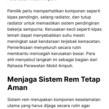
Pemilik perlu memperhatikan komponen seperti
kipas pendingin, selang radiator, dan tutup
radiator untuk memastikan sistem pendinginan
bekerja sempurna. Kerusakan kecil seperti kipas
lemah dapat menyebabkan suhu mesin
meningkat saat kendaraan terjebak kemacetan.
Pemeriksaan menyeluruh secara rutin
membantu mencegah kerusakan besar. Para
ahli menyebut langkah ini sebagai bagian dari
Rahasia Perawatan Mobil Ampuh.
Menjaga Sistem Rem Tetap
Aman
Sistem rem merupakan komponen keselamatan
utama yang harus dijaga secara rutin agar