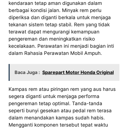
kendaraan tetap aman digunakan dalam
berbagai kondisi jalan. Minyak rem perlu
diperiksa dan diganti berkala untuk menjaga
tekanan sistem tetap stabil. Rem yang tidak
terawat dapat mengurangi kemampuan
pengereman dan meningkatkan risiko
kecelakaan. Perawatan ini menjadi bagian inti
dalam Rahasia Perawatan Mobil Ampuh.
Baca Juga :
Sparepart Motor Honda Original
Kampas rem atau piringan rem yang aus harus
segera diganti untuk menjaga performa
pengereman tetap optimal. Tanda-tanda
seperti bunyi gesekan atau pedal rem terasa
dalam menandakan kampas sudah habis.
Mengganti komponen tersebut tepat waktu