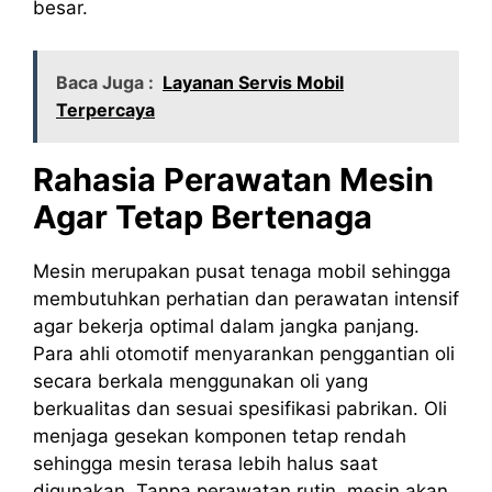
besar.
Baca Juga :
Layanan Servis Mobil
Terpercaya
Rahasia Perawatan Mesin
Agar Tetap Bertenaga
Mesin merupakan pusat tenaga mobil sehingga
membutuhkan perhatian dan perawatan intensif
agar bekerja optimal dalam jangka panjang.
Para ahli otomotif menyarankan penggantian oli
secara berkala menggunakan oli yang
berkualitas dan sesuai spesifikasi pabrikan. Oli
menjaga gesekan komponen tetap rendah
sehingga mesin terasa lebih halus saat
digunakan. Tanpa perawatan rutin, mesin akan