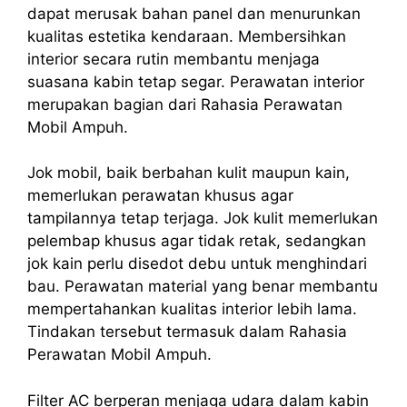
dapat merusak bahan panel dan menurunkan
kualitas estetika kendaraan. Membersihkan
interior secara rutin membantu menjaga
suasana kabin tetap segar. Perawatan interior
merupakan bagian dari Rahasia Perawatan
Mobil Ampuh.
Jok mobil, baik berbahan kulit maupun kain,
memerlukan perawatan khusus agar
tampilannya tetap terjaga. Jok kulit memerlukan
pelembap khusus agar tidak retak, sedangkan
jok kain perlu disedot debu untuk menghindari
bau. Perawatan material yang benar membantu
mempertahankan kualitas interior lebih lama.
Tindakan tersebut termasuk dalam Rahasia
Perawatan Mobil Ampuh.
Filter AC berperan menjaga udara dalam kabin