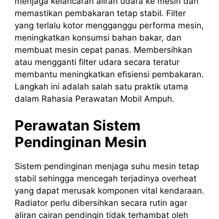
menjaga kelancaran aliran udara ke mesin dan
memastikan pembakaran tetap stabil. Filter
yang terlalu kotor mengganggu performa mesin,
meningkatkan konsumsi bahan bakar, dan
membuat mesin cepat panas. Membersihkan
atau mengganti filter udara secara teratur
membantu meningkatkan efisiensi pembakaran.
Langkah ini adalah salah satu praktik utama
dalam Rahasia Perawatan Mobil Ampuh.
Perawatan Sistem
Pendinginan Mesin
Sistem pendinginan menjaga suhu mesin tetap
stabil sehingga mencegah terjadinya overheat
yang dapat merusak komponen vital kendaraan.
Radiator perlu dibersihkan secara rutin agar
aliran cairan pendingin tidak terhambat oleh