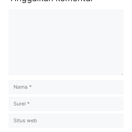
Komentar
Nama
Surel
Situs
web