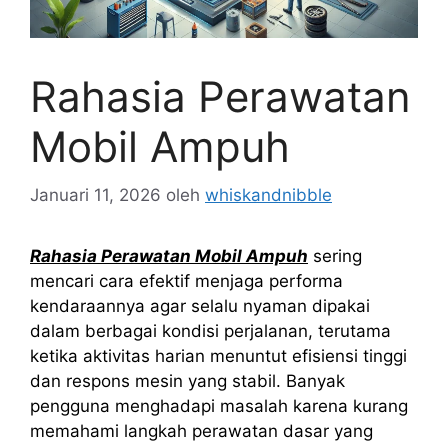
Rahasia Perawatan
Mobil Ampuh
Januari 11, 2026
oleh
whiskandnibble
Rahasia Perawatan Mobil Ampuh
sering
mencari cara efektif menjaga performa
kendaraannya agar selalu nyaman dipakai
dalam berbagai kondisi perjalanan, terutama
ketika aktivitas harian menuntut efisiensi tinggi
dan respons mesin yang stabil. Banyak
pengguna menghadapi masalah karena kurang
memahami langkah perawatan dasar yang