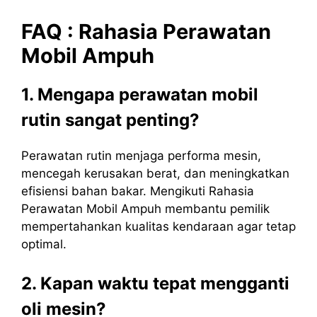
FAQ :
Rahasia
Perawatan
Mobil
Ampuh
1. Mengapa perawatan mobil
rutin sangat penting?
Perawatan rutin menjaga performa mesin,
mencegah kerusakan berat, dan meningkatkan
efisiensi bahan bakar. Mengikuti Rahasia
Perawatan Mobil Ampuh membantu pemilik
mempertahankan kualitas kendaraan agar tetap
optimal.
2. Kapan waktu tepat mengganti
oli mesin?