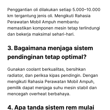
Penggantian oli dilakukan setiap 5.000–10.000
km tergantung jenis oli. Mengikuti Rahasia
Perawatan Mobil Ampuh membantu
memastikan komponen mesin tetap terlindungi
dan bekerja maksimal sehari-hari.
3. Bagaimana menjaga sistem
pendinginan tetap optimal?
Gunakan coolant berkualitas, bersihkan
radiator, dan periksa kipas pendingin. Dengan
mengikuti Rahasia Perawatan Mobil Ampuh,
pemilik dapat menjaga suhu mesin stabil dan
mencegah overheat berbahaya.
4. Apa tanda sistem rem mulai