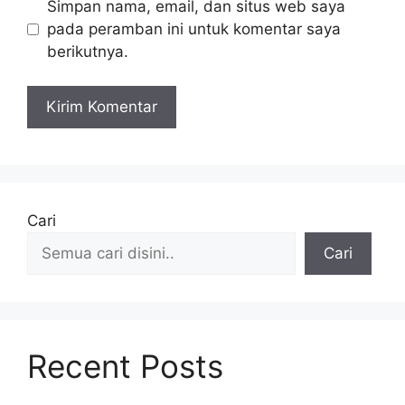
Simpan nama, email, dan situs web saya
pada peramban ini untuk komentar saya
berikutnya.
Cari
Cari
Recent Posts