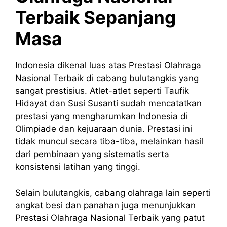
Terbaik Sepanjang
Masa
Indonesia dikenal luas atas Prestasi Olahraga
Nasional Terbaik di cabang bulutangkis yang
sangat prestisius. Atlet-atlet seperti Taufik
Hidayat dan Susi Susanti sudah mencatatkan
prestasi yang mengharumkan Indonesia di
Olimpiade dan kejuaraan dunia. Prestasi ini
tidak muncul secara tiba-tiba, melainkan hasil
dari pembinaan yang sistematis serta
konsistensi latihan yang tinggi.
Selain bulutangkis, cabang olahraga lain seperti
angkat besi dan panahan juga menunjukkan
Prestasi Olahraga Nasional Terbaik yang patut