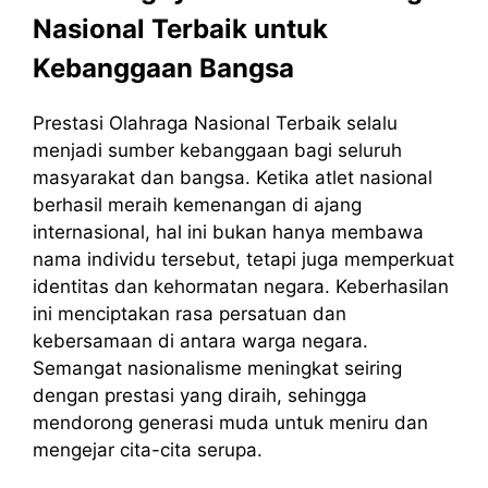
Nasional Terbaik untuk
Kebanggaan Bangsa
Prestasi Olahraga Nasional Terbaik selalu
menjadi sumber kebanggaan bagi seluruh
masyarakat dan bangsa. Ketika atlet nasional
berhasil meraih kemenangan di ajang
internasional, hal ini bukan hanya membawa
nama individu tersebut, tetapi juga memperkuat
identitas dan kehormatan negara. Keberhasilan
ini menciptakan rasa persatuan dan
kebersamaan di antara warga negara.
Semangat nasionalisme meningkat seiring
dengan prestasi yang diraih, sehingga
mendorong generasi muda untuk meniru dan
mengejar cita-cita serupa.