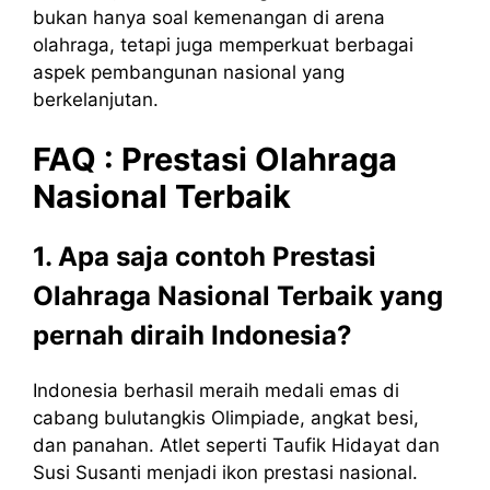
bukan hanya soal kemenangan di arena
olahraga, tetapi juga memperkuat berbagai
aspek pembangunan nasional yang
berkelanjutan.
FAQ :
Prestasi Olahraga
Nasional Terbaik
1. Apa saja contoh Prestasi
Olahraga Nasional Terbaik yang
pernah diraih Indonesia?
Indonesia berhasil meraih medali emas di
cabang bulutangkis Olimpiade, angkat besi,
dan panahan. Atlet seperti Taufik Hidayat dan
Susi Susanti menjadi ikon prestasi nasional.