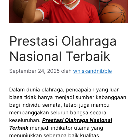
Prestasi Olahraga
Nasional Terbaik
September 24, 2025
oleh
whiskandnibble
Dalam dunia olahraga, pencapaian yang luar
biasa tidak hanya menjadi sumber kebanggaan
bagi individu semata, tetapi juga mampu
membanggakan seluruh bangsa secara
keseluruhan.
Prestasi Olahraga Nasional
Terbaik
menjadi indikator utama yang
menunjukkan seberapa baik kualitas