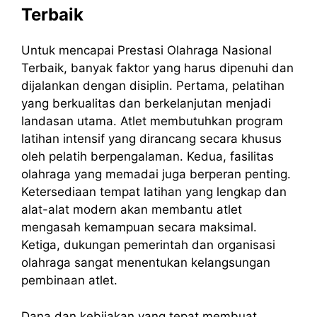
Terbaik
Untuk mencapai Prestasi Olahraga Nasional
Terbaik, banyak faktor yang harus dipenuhi dan
dijalankan dengan disiplin. Pertama, pelatihan
yang berkualitas dan berkelanjutan menjadi
landasan utama. Atlet membutuhkan program
latihan intensif yang dirancang secara khusus
oleh pelatih berpengalaman. Kedua, fasilitas
olahraga yang memadai juga berperan penting.
Ketersediaan tempat latihan yang lengkap dan
alat-alat modern akan membantu atlet
mengasah kemampuan secara maksimal.
Ketiga, dukungan pemerintah dan organisasi
olahraga sangat menentukan kelangsungan
pembinaan atlet.
Dana dan kebijakan yang tepat membuat