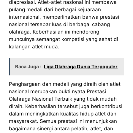
diapresiasi. Atlet-atlet nasional ini membawa
pulang medali dari berbagai kejuaraan
internasional, memperlihatkan bahwa prestasi
nasional tersebar luas di berbagai cabang
olahraga. Keberhasilan ini mendorong
munculnya semangat kompetisi yang sehat di
kalangan atlet muda.
Baca Juga :
Liga Olahraga Dunia Terpopuler
Penghargaan dan medali yang diraih oleh atlet
nasional merupakan bukti nyata Prestasi
Olahraga Nasional Terbaik yang tidak mudah
diraih. Keberhasilan tersebut juga berkontribusi
dalam meningkatkan kualitas hidup atlet dan
masyarakat. Semua prestasi ini menunjukkan
bagaimana sinergi antara pelatih, atlet, dan