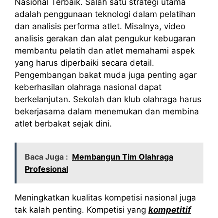
Nasional Terbaik. Salah satu strategi utama
adalah penggunaan teknologi dalam pelatihan
dan analisis performa atlet. Misalnya, video
analisis gerakan dan alat pengukur kebugaran
membantu pelatih dan atlet memahami aspek
yang harus diperbaiki secara detail.
Pengembangan bakat muda juga penting agar
keberhasilan olahraga nasional dapat
berkelanjutan. Sekolah dan klub olahraga harus
bekerjasama dalam menemukan dan membina
atlet berbakat sejak dini.
Baca Juga :
Membangun Tim Olahraga
Profesional
Meningkatkan kualitas kompetisi nasional juga
tak kalah penting. Kompetisi yang
kompetitif