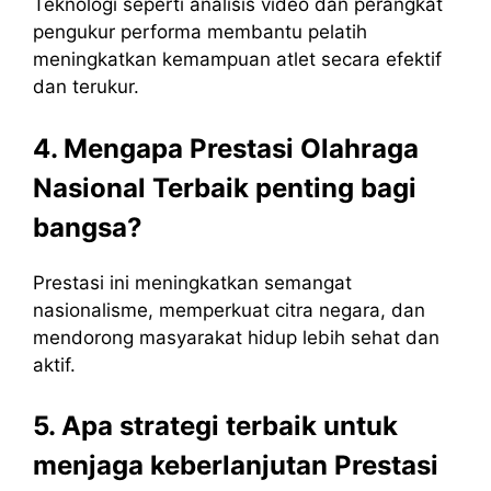
Teknologi seperti analisis video dan perangkat
pengukur performa membantu pelatih
meningkatkan kemampuan atlet secara efektif
dan terukur.
4. Mengapa Prestasi Olahraga
Nasional Terbaik penting bagi
bangsa?
Prestasi ini meningkatkan semangat
nasionalisme, memperkuat citra negara, dan
mendorong masyarakat hidup lebih sehat dan
aktif.
5. Apa strategi terbaik untuk
menjaga keberlanjutan Prestasi