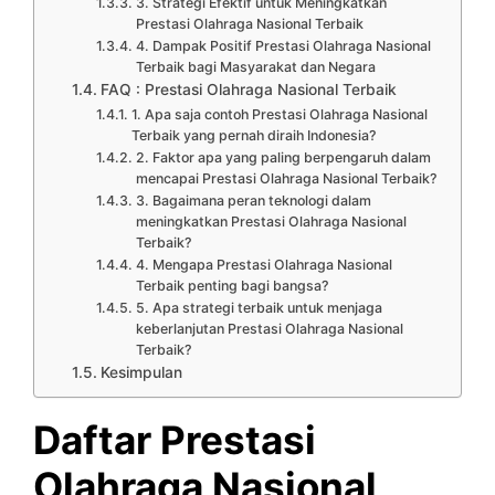
3. Strategi Efektif untuk Meningkatkan
Prestasi Olahraga Nasional Terbaik
4. Dampak Positif Prestasi Olahraga Nasional
Terbaik bagi Masyarakat dan Negara
FAQ : Prestasi Olahraga Nasional Terbaik
1. Apa saja contoh Prestasi Olahraga Nasional
Terbaik yang pernah diraih Indonesia?
2. Faktor apa yang paling berpengaruh dalam
mencapai Prestasi Olahraga Nasional Terbaik?
3. Bagaimana peran teknologi dalam
meningkatkan Prestasi Olahraga Nasional
Terbaik?
4. Mengapa Prestasi Olahraga Nasional
Terbaik penting bagi bangsa?
5. Apa strategi terbaik untuk menjaga
keberlanjutan Prestasi Olahraga Nasional
Terbaik?
Kesimpulan
Daftar Prestasi
Olahraga Nasional