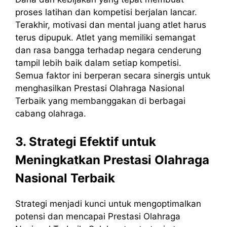
proses latihan dan kompetisi berjalan lancar.
Terakhir, motivasi dan mental juang atlet harus
terus dipupuk. Atlet yang memiliki semangat
dan rasa bangga terhadap negara cenderung
tampil lebih baik dalam setiap kompetisi.
Semua faktor ini berperan secara sinergis untuk
menghasilkan Prestasi Olahraga Nasional
Terbaik yang membanggakan di berbagai
cabang olahraga.
3. Strategi Efektif untuk
Meningkatkan Prestasi Olahraga
Nasional Terbaik
Strategi menjadi kunci untuk mengoptimalkan
potensi dan mencapai Prestasi Olahraga