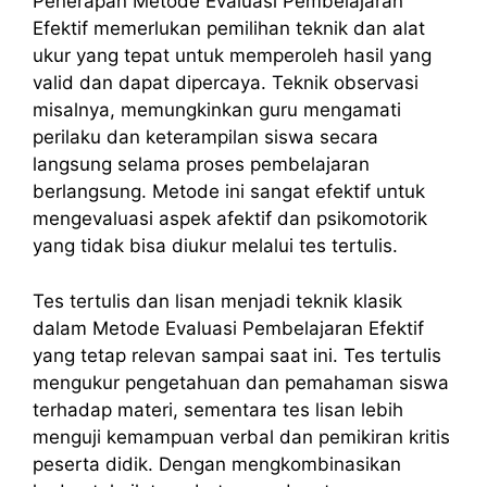
Penerapan Metode Evaluasi Pembelajaran
Efektif memerlukan pemilihan teknik dan alat
ukur yang tepat untuk memperoleh hasil yang
valid dan dapat dipercaya. Teknik observasi
misalnya, memungkinkan guru mengamati
perilaku dan keterampilan siswa secara
langsung selama proses pembelajaran
berlangsung. Metode ini sangat efektif untuk
mengevaluasi aspek afektif dan psikomotorik
yang tidak bisa diukur melalui tes tertulis.
Tes tertulis dan lisan menjadi teknik klasik
dalam Metode Evaluasi Pembelajaran Efektif
yang tetap relevan sampai saat ini. Tes tertulis
mengukur pengetahuan dan pemahaman siswa
terhadap materi, sementara tes lisan lebih
menguji kemampuan verbal dan pemikiran kritis
peserta didik. Dengan mengkombinasikan