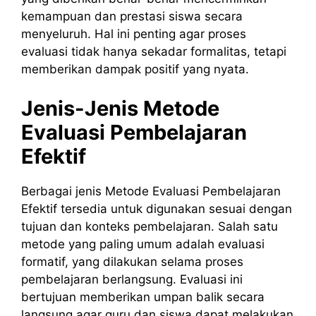
kemampuan dan prestasi siswa secara
menyeluruh. Hal ini penting agar proses
evaluasi tidak hanya sekadar formalitas, tetapi
memberikan dampak positif yang nyata.
Jenis-Jenis Metode
Evaluasi Pembelajaran
Efektif
Berbagai jenis Metode Evaluasi Pembelajaran
Efektif tersedia untuk digunakan sesuai dengan
tujuan dan konteks pembelajaran. Salah satu
metode yang paling umum adalah evaluasi
formatif, yang dilakukan selama proses
pembelajaran berlangsung. Evaluasi ini
bertujuan memberikan umpan balik secara
langsung agar guru dan siswa dapat melakukan