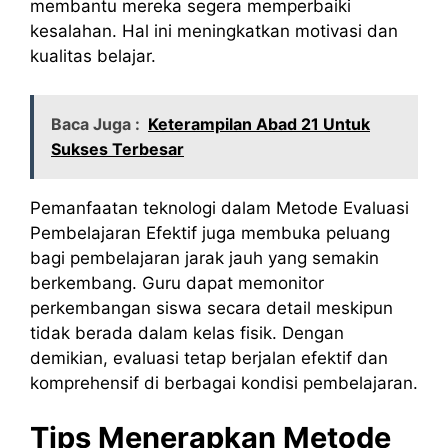
membantu mereka segera memperbaiki
kesalahan. Hal ini meningkatkan motivasi dan
kualitas belajar.
Baca Juga :
Keterampilan Abad 21 Untuk
Sukses Terbesar
Pemanfaatan teknologi dalam Metode Evaluasi
Pembelajaran Efektif juga membuka peluang
bagi pembelajaran jarak jauh yang semakin
berkembang. Guru dapat memonitor
perkembangan siswa secara detail meskipun
tidak berada dalam kelas fisik. Dengan
demikian, evaluasi tetap berjalan efektif dan
komprehensif di berbagai kondisi pembelajaran.
Tips Menerapkan Metode