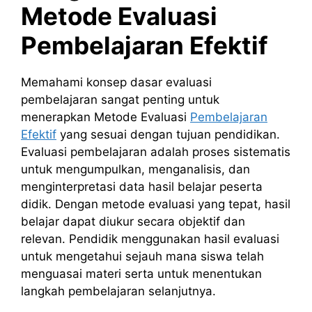
Metode Evaluasi
Pembelajaran Efektif
Memahami konsep dasar evaluasi
pembelajaran sangat penting untuk
menerapkan Metode Evaluasi
Pembelajaran
Efektif
yang sesuai dengan tujuan pendidikan.
Evaluasi pembelajaran adalah proses sistematis
untuk mengumpulkan, menganalisis, dan
menginterpretasi data hasil belajar peserta
didik. Dengan metode evaluasi yang tepat, hasil
belajar dapat diukur secara objektif dan
relevan. Pendidik menggunakan hasil evaluasi
untuk mengetahui sejauh mana siswa telah
menguasai materi serta untuk menentukan
langkah pembelajaran selanjutnya.