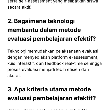
serta self-assessment yang melibatkan siswa
secara aktif.
2. Bagaimana teknologi
membantu dalam metode
evaluasi pembelajaran efektif?
Teknologi memudahkan pelaksanaan evaluasi
dengan menyediakan platform e-assessment,
kuis interaktif, dan feedback real-time sehingga
proses evaluasi menjadi lebih efisien dan
akurat.
3. Apa kriteria utama metode
evaluasi pembelajaran efektif?