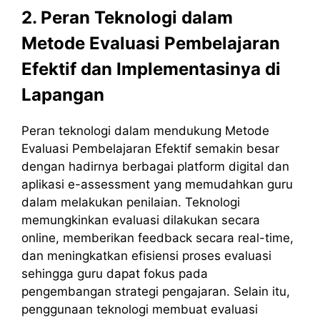
2. Peran Teknologi dalam
Metode Evaluasi Pembelajaran
Efektif dan Implementasinya di
Lapangan
Peran teknologi dalam mendukung Metode
Evaluasi Pembelajaran Efektif semakin besar
dengan hadirnya berbagai platform digital dan
aplikasi e-assessment yang memudahkan guru
dalam melakukan penilaian. Teknologi
memungkinkan evaluasi dilakukan secara
online, memberikan feedback secara real-time,
dan meningkatkan efisiensi proses evaluasi
sehingga guru dapat fokus pada
pengembangan strategi pengajaran. Selain itu,
penggunaan teknologi membuat evaluasi