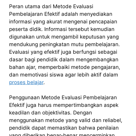
Peran utama dari Metode Evaluasi
Pembelajaran Efektif adalah menyediakan
informasi yang akurat mengenai pencapaian
peserta didik. Informasi tersebut kemudian
digunakan untuk mengambil keputusan yang
mendukung peningkatan mutu pembelajaran.
Evaluasi yang efektif juga berfungsi sebagai
dasar bagi pendidik dalam mengembangkan
bahan ajar, memperbaiki metode pengajaran,
dan memotivasi siswa agar lebih aktif dalam
proses belajar
.
Penggunaan Metode Evaluasi Pembelajaran
Efektif juga harus mempertimbangkan aspek
keadilan dan objektivitas. Dengan
menggunakan metode yang valid dan reliabel,
pendidik dapat memastikan bahwa penilaian
yang diberikan benar-benar mencerminkan