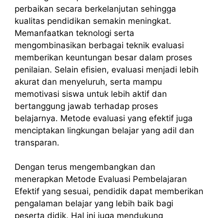
perbaikan secara berkelanjutan sehingga
kualitas pendidikan semakin meningkat.
Memanfaatkan teknologi serta
mengombinasikan berbagai teknik evaluasi
memberikan keuntungan besar dalam proses
penilaian. Selain efisien, evaluasi menjadi lebih
akurat dan menyeluruh, serta mampu
memotivasi siswa untuk lebih aktif dan
bertanggung jawab terhadap proses
belajarnya. Metode evaluasi yang efektif juga
menciptakan lingkungan belajar yang adil dan
transparan.
Dengan terus mengembangkan dan
menerapkan Metode Evaluasi Pembelajaran
Efektif yang sesuai, pendidik dapat memberikan
pengalaman belajar yang lebih baik bagi
peserta didik. Hal ini juga mendukung