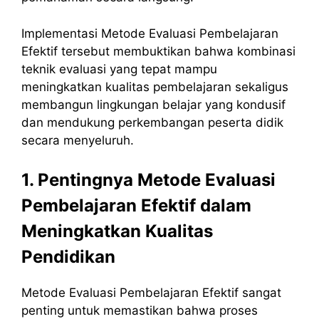
Implementasi Metode Evaluasi Pembelajaran
Efektif tersebut membuktikan bahwa kombinasi
teknik evaluasi yang tepat mampu
meningkatkan kualitas pembelajaran sekaligus
membangun lingkungan belajar yang kondusif
dan mendukung perkembangan peserta didik
secara menyeluruh.
1. Pentingnya Metode Evaluasi
Pembelajaran Efektif dalam
Meningkatkan Kualitas
Pendidikan
Metode Evaluasi Pembelajaran Efektif sangat
penting untuk memastikan bahwa proses