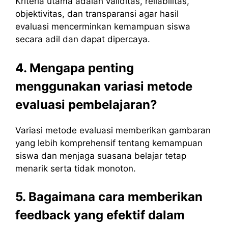
Kriteria utama adalah validitas, reliabilitas,
objektivitas, dan transparansi agar hasil
evaluasi mencerminkan kemampuan siswa
secara adil dan dapat dipercaya.
4. Mengapa penting
menggunakan variasi metode
evaluasi pembelajaran?
Variasi metode evaluasi memberikan gambaran
yang lebih komprehensif tentang kemampuan
siswa dan menjaga suasana belajar tetap
menarik serta tidak monoton.
5. Bagaimana cara memberikan
feedback yang efektif dalam