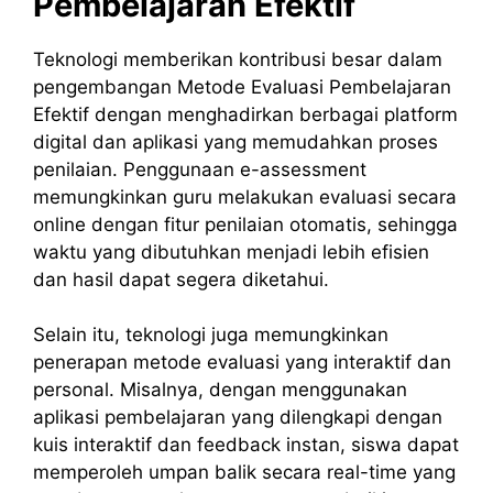
Pembelajaran Efektif
Teknologi memberikan kontribusi besar dalam
pengembangan Metode Evaluasi Pembelajaran
Efektif dengan menghadirkan berbagai platform
digital dan aplikasi yang memudahkan proses
penilaian. Penggunaan e-assessment
memungkinkan guru melakukan evaluasi secara
online dengan fitur penilaian otomatis, sehingga
waktu yang dibutuhkan menjadi lebih efisien
dan hasil dapat segera diketahui.
Selain itu, teknologi juga memungkinkan
penerapan metode evaluasi yang interaktif dan
personal. Misalnya, dengan menggunakan
aplikasi pembelajaran yang dilengkapi dengan
kuis interaktif dan feedback instan, siswa dapat
memperoleh umpan balik secara real-time yang