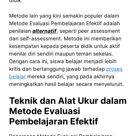
didik.
Metode lain yang kini semakin populer dalam
Metode Evaluasi Pembelajaran Efektif adalah
penilaian
alternatif
, seperti peer assessment
dan self-assessment. Metode ini memberikan
kesempatan kepada peserta didik untuk aktif
menilai diri sendiri maupun teman sekelas.
Dengan cara ini, siswa belajar menjadi lebih
kritis dan bertanggung jawab terhadap
proses
belajar
mereka sendiri, yang pada akhirnya
meningkatkan hasil belajar secara menyeluruh.
Teknik dan Alat Ukur dalam
Metode Evaluasi
Pembelajaran Efektif