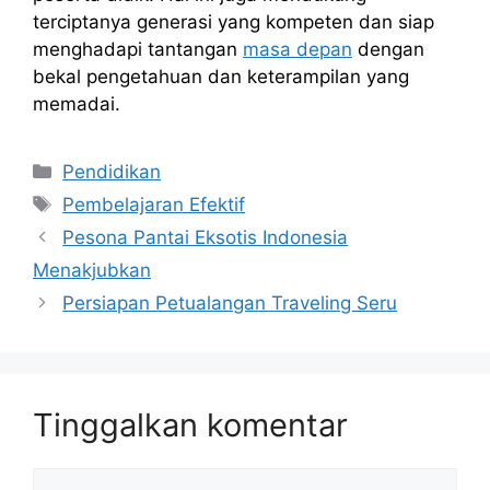
terciptanya generasi yang kompeten dan siap
menghadapi tantangan
masa depan
dengan
bekal pengetahuan dan keterampilan yang
memadai.
Kategori
Pendidikan
Tag
Pembelajaran Efektif
Pesona Pantai Eksotis Indonesia
Menakjubkan
Persiapan Petualangan Traveling Seru
Tinggalkan komentar
Komentar