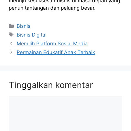
menuju kesuksesan bisnis di masa depan yang
penuh tantangan dan peluang besar.
Kategori
Bisnis
Tag
Bisnis Digital
Memilih Platform Sosial Media
Permainan Edukatif Anak Terbaik
Tinggalkan komentar
Komentar