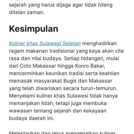
sejarah yang harus dijaga agar tidak hilang
ditelan zaman.
Kesimpulan
Kuliner khas Sulawesi Selatan
menghadirkan
ragam makanan tradisional yang kaya akan cita
rasa dan nilai budaya. Setiap hidangan, mulai
dari Coto Makassar hingga Konro Bakar,
mencerminkan keunikan tradisi serta keahlian
memasak masyarakat Bugis dan Makassar
yang telah diwariskan secara turun-temurun.
Menyelami kuliner khas Sulawesi tidak hanya
memanjakan lidah, tetapi juga membuka
wawasan tentang sejarah dan kekayaan
budaya daerah ini.
Melestarikan dan terus mengenalkan kuliner