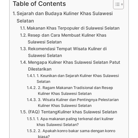
Table of Contents
Sejarah dan Budaya Kuliner Khas Sulawesi
Selatan
Makanan Khas Terpopuler di Sulawesi Selatan
Resep dan Cara Membuat Kuliner Khas
Sulawesi Selatan
Rekomendasi Tempat Wisata Kuliner di
Sulawesi Selatan
Mengapa Kuliner Khas Sulawesi Selatan Patut
Dilestarikan
1. Keunikan dan Sejarah Kuliner Khas Sulawesi
Selatan
2. Ragam Makanan Tradisional dan Resep
Kuliner Khas Sulawesi Selatan
3. Wisata Kuliner dan Pentingnya Pelestarian
Kuliner Khas Sulawesi Selatan
(FAQ) TentangKuliner khas Sulawesi Selatan
1. Apa makanan paling terkenal dari kuliner
khas Sulawesi Selatan?
2. Apakah konro bakar sama dengan konro
biasa?