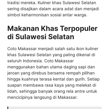
tradisi mereka. Kuliner khas Sulawesi Selatan
sering disajikan dalam acara adat dan menjadi
simbol keharmonisan sosial antar warga.
Makanan Khas Terpopuler
di Sulawesi Selatan
Coto Makassar menjadi salah satu ikon kuliner
khas Sulawesi Selatan yang paling dikenal di
seluruh Indonesia. Coto Makassar
menggunakan bahan utama daging sapi dan
jeroan yang direbus bersama rempah pilihan
hingga kuahnya terasa kental dan gurih. Setiap
suapan membawa rasa kaya yang melekat di
lidah, sehingga banyak orang rela antre untuk
mencicipinya langsung di Makassar.