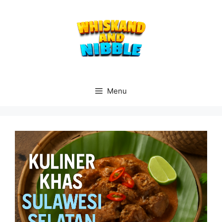
Langsung
ke
isi
Menu