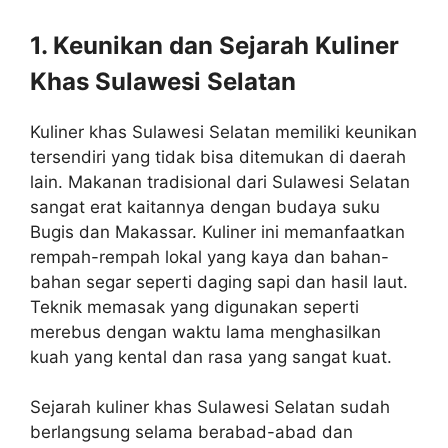
1. Keunikan dan Sejarah Kuliner
Khas Sulawesi Selatan
Kuliner khas Sulawesi Selatan memiliki keunikan
tersendiri yang tidak bisa ditemukan di daerah
lain. Makanan tradisional dari Sulawesi Selatan
sangat erat kaitannya dengan budaya suku
Bugis dan Makassar. Kuliner ini memanfaatkan
rempah-rempah lokal yang kaya dan bahan-
bahan segar seperti daging sapi dan hasil laut.
Teknik memasak yang digunakan seperti
merebus dengan waktu lama menghasilkan
kuah yang kental dan rasa yang sangat kuat.
Sejarah kuliner khas Sulawesi Selatan sudah
berlangsung selama berabad-abad dan