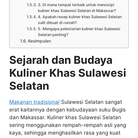
3. Di mana tempat terbaik untuk mencicipi
kuliner khas Sulawesi Selatan di Makassar?
4. Apakah resep kuliner khas Sulawesi Selatan
sulit dibuat di rumah?
5. Mengapa pelestarian kuliner khas Sulawesi
Selatan penting?
Kesimpulan
Sejarah dan Budaya
Kuliner Khas Sulawesi
Selatan
Makanan tradisional
Sulawesi Selatan sangat
erat kaitannya dengan kebudayaan suku Bugis
dan Makassar. Kuliner khas Sulawesi Selatan
sering menggunakan rempah-rempah asli yang
kaya, sehingga menghasilkan rasa yang kuat