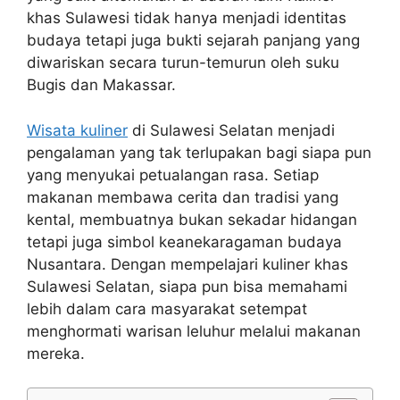
khas Sulawesi tidak hanya menjadi identitas
budaya tetapi juga bukti sejarah panjang yang
diwariskan secara turun-temurun oleh suku
Bugis dan Makassar.
Wisata kuliner
di Sulawesi Selatan menjadi
pengalaman yang tak terlupakan bagi siapa pun
yang menyukai petualangan rasa. Setiap
makanan membawa cerita dan tradisi yang
kental, membuatnya bukan sekadar hidangan
tetapi juga simbol keanekaragaman budaya
Nusantara. Dengan mempelajari kuliner khas
Sulawesi Selatan, siapa pun bisa memahami
lebih dalam cara masyarakat setempat
menghormati warisan leluhur melalui makanan
mereka.