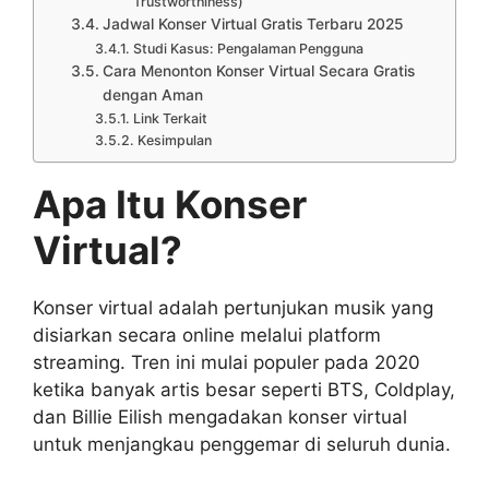
Trustworthiness)
Jadwal Konser Virtual Gratis Terbaru 2025
Studi Kasus: Pengalaman Pengguna
Cara Menonton Konser Virtual Secara Gratis
dengan Aman
Link Terkait
Kesimpulan
Apa Itu Konser
Virtual?
Konser virtual adalah pertunjukan musik yang
disiarkan secara online melalui platform
streaming. Tren ini mulai populer pada 2020
ketika banyak artis besar seperti BTS, Coldplay,
dan Billie Eilish mengadakan konser virtual
untuk menjangkau penggemar di seluruh dunia.