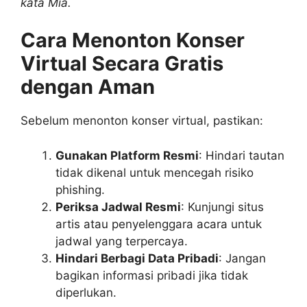
kata Mia.
Cara Menonton Konser
Virtual Secara Gratis
dengan Aman
Sebelum menonton konser virtual, pastikan:
Gunakan Platform Resmi
: Hindari tautan
tidak dikenal untuk mencegah risiko
phishing.
Periksa Jadwal Resmi
: Kunjungi situs
artis atau penyelenggara acara untuk
jadwal yang terpercaya.
Hindari Berbagi Data Pribadi
: Jangan
bagikan informasi pribadi jika tidak
diperlukan.