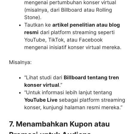
mengenai pertumbuhan konser virtual
(misalnya, dari Billboard atau Rolling
Stone).
Tautkan ke
artikel penelitian atau blog
resmi
dari platform streaming seperti
YouTube, TikTok, atau Facebook
mengenai inisiatif konser virtual mereka.
Misalnya:
“Lihat studi dari
Billboard tentang tren
konser virtual
.”
“Untuk informasi lebih lanjut tentang
YouTube Live
sebagai platform streaming
konser, kunjungi halaman resmi mereka.”
7. Menambahkan Kupon atau