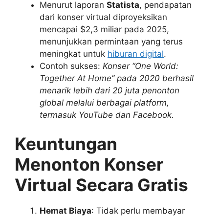
Menurut laporan
Statista
, pendapatan
dari konser virtual diproyeksikan
mencapai $2,3 miliar pada 2025,
menunjukkan permintaan yang terus
meningkat untuk
hiburan digital
.
Contoh sukses:
Konser “One World:
Together At Home” pada 2020 berhasil
menarik lebih dari 20 juta penonton
global melalui berbagai platform,
termasuk YouTube dan Facebook.
Keuntungan
Menonton Konser
Virtual Secara Gratis
Hemat Biaya
: Tidak perlu membayar