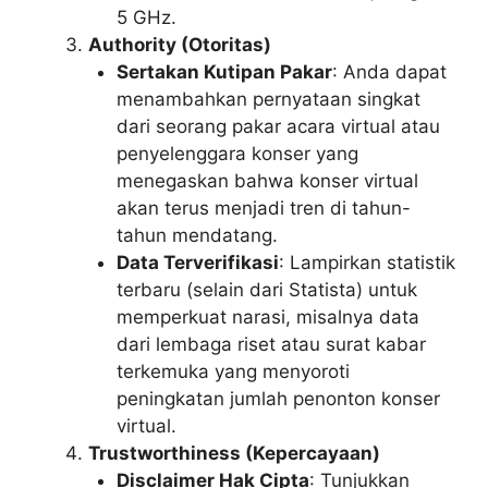
5 GHz.
Authority (Otoritas)
Sertakan Kutipan Pakar
: Anda dapat
menambahkan pernyataan singkat
dari seorang pakar acara virtual atau
penyelenggara konser yang
menegaskan bahwa konser virtual
akan terus menjadi tren di tahun-
tahun mendatang.
Data Terverifikasi
: Lampirkan statistik
terbaru (selain dari Statista) untuk
memperkuat narasi, misalnya data
dari lembaga riset atau surat kabar
terkemuka yang menyoroti
peningkatan jumlah penonton konser
virtual.
Trustworthiness (Kepercayaan)
Disclaimer Hak Cipta
: Tunjukkan