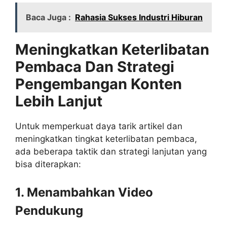
Baca Juga :
Rahasia Sukses Industri Hiburan
Meningkatkan Keterlibatan
Pembaca Dan Strategi
Pengembangan Konten
Lebih Lanjut
Untuk memperkuat daya tarik artikel dan
meningkatkan tingkat keterlibatan pembaca,
ada beberapa taktik dan strategi lanjutan yang
bisa diterapkan:
1. Menambahkan Video
Pendukung