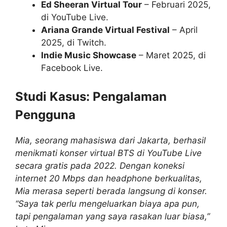
Ed Sheeran Virtual Tour
– Februari 2025,
di YouTube Live.
Ariana Grande Virtual Festival
– April
2025, di Twitch.
Indie Music Showcase
– Maret 2025, di
Facebook Live.
Studi Kasus: Pengalaman
Pengguna
Mia, seorang mahasiswa dari Jakarta, berhasil
menikmati konser virtual BTS di YouTube Live
secara gratis pada 2022. Dengan koneksi
internet 20 Mbps dan headphone berkualitas,
Mia merasa seperti berada langsung di konser.
“Saya tak perlu mengeluarkan biaya apa pun,
tapi pengalaman yang saya rasakan luar biasa,”