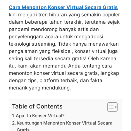
Cara Menonton Konser Virtual Secara Gratis
kini
menjadi tren hiburan yang semakin populer
dalam beberapa tahun terakhir, terutama sejak
pandemi mendorong banyak artis dan
penyelenggara acara untuk mengadopsi
teknologi streaming. Tidak hanya menawarkan
pengalaman yang fleksibel, konser virtual juga
sering kali tersedia secara gratis! Oleh karena
itu, kami akan memandu Anda tentang
cara
menonton konser virtual secara gratis, lengkap
dengan tips, platform terbaik, dan fakta
menarik yang mendukung.
Table of Contents
Apa Itu Konser Virtual?
Keuntungan Menonton Konser Virtual Secara
Gratis