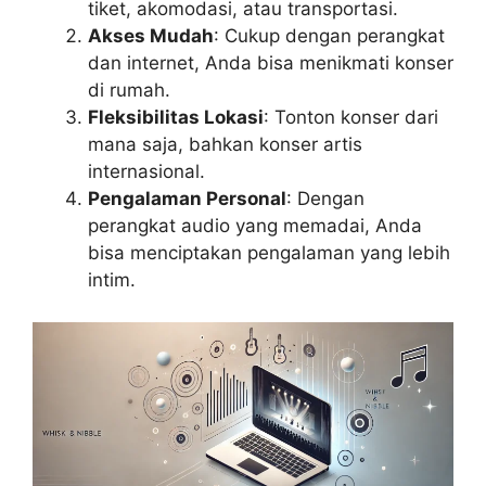
tiket, akomodasi, atau transportasi.
Akses Mudah
: Cukup dengan perangkat
dan internet, Anda bisa menikmati konser
di rumah.
Fleksibilitas Lokasi
: Tonton konser dari
mana saja, bahkan konser artis
internasional.
Pengalaman Personal
: Dengan
perangkat audio yang memadai, Anda
bisa menciptakan pengalaman yang lebih
intim.