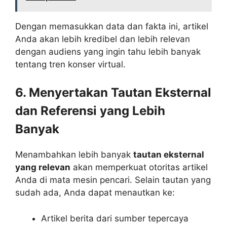
Dengan memasukkan data dan fakta ini, artikel
Anda akan lebih kredibel dan lebih relevan
dengan audiens yang ingin tahu lebih banyak
tentang tren konser virtual.
6. Menyertakan Tautan Eksternal
dan Referensi yang Lebih
Banyak
Menambahkan lebih banyak
tautan eksternal
yang relevan
akan memperkuat otoritas artikel
Anda di mata mesin pencari. Selain tautan yang
sudah ada, Anda dapat menautkan ke:
Artikel berita dari sumber tepercaya