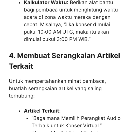
Kalkulator Waktu
: Berikan alat bantu
bagi pembaca untuk menghitung waktu
acara di zona waktu mereka dengan
cepat. Misalnya, “Jika konser dimulai
pukul 10:00 AM UTC, maka itu akan
dimulai pukul 3:00 PM WIB.”
4. Membuat Serangkaian Artikel
Terkait
Untuk mempertahankan minat pembaca,
buatlah serangkaian artikel yang saling
terhubung:
Artikel Terkait
:
“Bagaimana Memilih Perangkat Audio
Terbaik untuk Konser Virtual.”