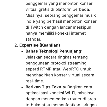
penggemar yang menonton konser
virtual gratis di platform berbeda.
Misalnya, seorang penggemar musik
indie yang berhasil menonton konser
di Twitch dengan lancar meskipun
hanya memiliki koneksi internet
standar.
Expertise (Keahlian)
Bahas Teknologi Penunjang
:
Jelaskan secara ringkas tentang
penggunaan protokol streaming
seperti RTMP atau WebRTC untuk
menghadirkan konser virtual secara
real-time.
Berikan Tips Teknis
: Bagikan cara
optimalisasi koneksi Wi-Fi, misalnya
dengan menempatkan router di area
terbuka atau memanfaatkan jaringan