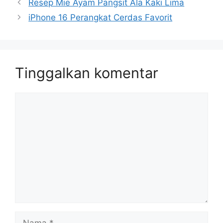
Resep Mie Ayam Pangsit Ala Kaki Lima
iPhone 16 Perangkat Cerdas Favorit
Tinggalkan komentar
Komentar
Nama