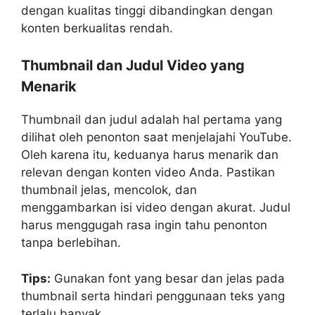
dengan kualitas tinggi dibandingkan dengan
konten berkualitas rendah.
Thumbnail dan Judul Video yang
Menarik
Thumbnail dan judul adalah hal pertama yang
dilihat oleh penonton saat menjelajahi YouTube.
Oleh karena itu, keduanya harus menarik dan
relevan dengan konten video Anda. Pastikan
thumbnail jelas, mencolok, dan
menggambarkan isi video dengan akurat. Judul
harus menggugah rasa ingin tahu penonton
tanpa berlebihan.
Tips:
Gunakan font yang besar dan jelas pada
thumbnail serta hindari penggunaan teks yang
terlalu banyak.