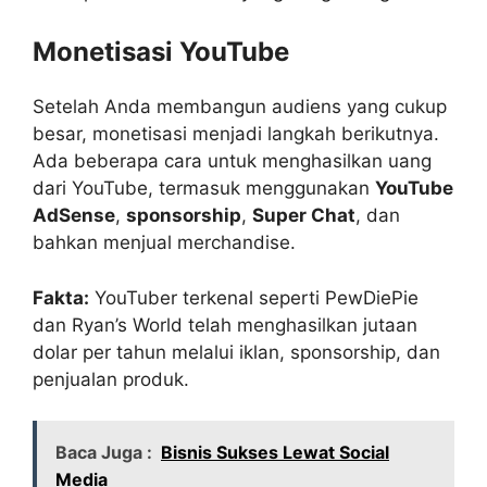
Monetisasi YouTube
Setelah Anda membangun audiens yang cukup
besar, monetisasi menjadi langkah berikutnya.
Ada beberapa cara untuk menghasilkan uang
dari YouTube, termasuk menggunakan
YouTube
AdSense
,
sponsorship
,
Super Chat
, dan
bahkan menjual merchandise.
Fakta:
YouTuber terkenal seperti PewDiePie
dan Ryan’s World telah menghasilkan jutaan
dolar per tahun melalui iklan, sponsorship, dan
penjualan produk.
Baca Juga :
Bisnis Sukses Lewat Social
Media