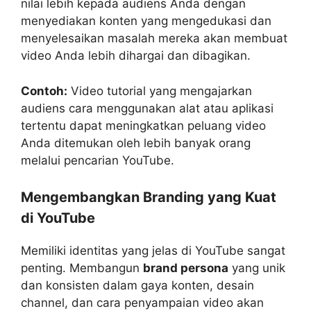
nilai lebih kepada audiens Anda dengan
menyediakan konten yang mengedukasi dan
menyelesaikan masalah mereka akan membuat
video Anda lebih dihargai dan dibagikan.
Contoh:
Video tutorial yang mengajarkan
audiens cara menggunakan alat atau aplikasi
tertentu dapat meningkatkan peluang video
Anda ditemukan oleh lebih banyak orang
melalui pencarian YouTube.
Mengembangkan Branding yang Kuat
di YouTube
Memiliki identitas yang jelas di YouTube sangat
penting. Membangun
brand persona
yang unik
dan konsisten dalam gaya konten, desain
channel, dan cara penyampaian video akan