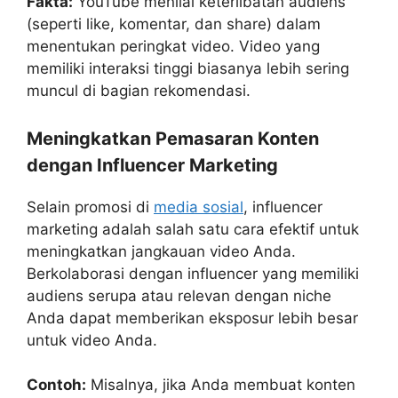
Fakta:
YouTube menilai keterlibatan audiens
(seperti like, komentar, dan share) dalam
menentukan peringkat video. Video yang
memiliki interaksi tinggi biasanya lebih sering
muncul di bagian rekomendasi.
Meningkatkan Pemasaran Konten
dengan Influencer Marketing
Selain promosi di
media sosial
, influencer
marketing adalah salah satu cara efektif untuk
meningkatkan jangkauan video Anda.
Berkolaborasi dengan influencer yang memiliki
audiens serupa atau relevan dengan niche
Anda dapat memberikan eksposur lebih besar
untuk video Anda.
Contoh:
Misalnya, jika Anda membuat konten