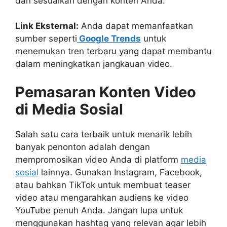
dan sesuaikan dengan konten Anda.
Link Eksternal:
Anda dapat memanfaatkan
sumber seperti
Google Trends
untuk
menemukan tren terbaru yang dapat membantu
dalam meningkatkan jangkauan video.
Pemasaran Konten Video
di Media Sosial
Salah satu cara terbaik untuk menarik lebih
banyak penonton adalah dengan
mempromosikan video Anda di platform
media
sosial
lainnya. Gunakan Instagram, Facebook,
atau bahkan TikTok untuk membuat teaser
video atau mengarahkan audiens ke video
YouTube penuh Anda. Jangan lupa untuk
menggunakan hashtag yang relevan agar lebih