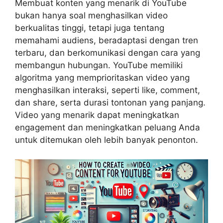
Membuat konten yang menarik di YouTube
bukan hanya soal menghasilkan video
berkualitas tinggi, tetapi juga tentang
memahami audiens, beradaptasi dengan tren
terbaru, dan berkomunikasi dengan cara yang
membangun hubungan. YouTube memiliki
algoritma yang memprioritaskan video yang
menghasilkan interaksi, seperti like, comment,
dan share, serta durasi tontonan yang panjang.
Video yang menarik dapat meningkatkan
engagement dan meningkatkan peluang Anda
untuk ditemukan oleh lebih banyak penonton.