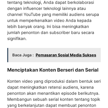
tentang teknologi, Anda dapat berkolaborasi
dengan influencer teknologi lainnya atau
channel YouTube yang memiliki audiens serupa
untuk memperkenalkan video Anda kepada
lebih banyak orang. Ini bisa meningkatkan
jumlah penonton dan subscriber baru secara
signifikan.
Baca Juga :
Pemasaran Sosial Media Sukses
Menciptakan Konten Berseri dan Serial
Konten video yang diproduksi dalam bentuk seri
dapat meningkatkan retensi audiens, karena
penonton akan menantikan episode berikutnya.
Membangun sebuah serial konten tentang topik
yang berkelanjutan dapat membuat penonton