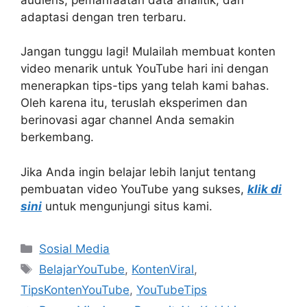
adaptasi dengan tren terbaru.
Jangan tunggu lagi! Mulailah membuat konten
video menarik untuk YouTube hari ini dengan
menerapkan tips-tips yang telah kami bahas.
Oleh karena itu, teruslah eksperimen dan
berinovasi agar channel Anda semakin
berkembang.
Jika Anda ingin belajar lebih lanjut tentang
pembuatan video YouTube yang sukses,
klik di
sini
untuk mengunjungi situs kami
.
Kategori
Sosial Media
Tag
BelajarYouTube
,
KontenViral
,
TipsKontenYouTube
,
YouTubeTips