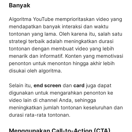
Banyak
Algoritma YouTube memprioritaskan video yang
mendapatkan banyak interaksi dan waktu
tontonan yang lama. Oleh karena itu, salah satu
strategi terbaik adalah meningkatkan durasi
tontonan dengan membuat video yang lebih
menarik dan informatif. Konten yang memotivasi
penonton untuk menonton hingga akhir lebih
disukai oleh algoritma.
Selain itu,
end screen
dan
card
juga dapat
digunakan untuk mengarahkan penonton ke
video lain di channel Anda, sehingga
meningkatkan jumlah tontonan keseluruhan dan
durasi rata-rata tontonan.
Menggunakan Call-to-Action (CTA)