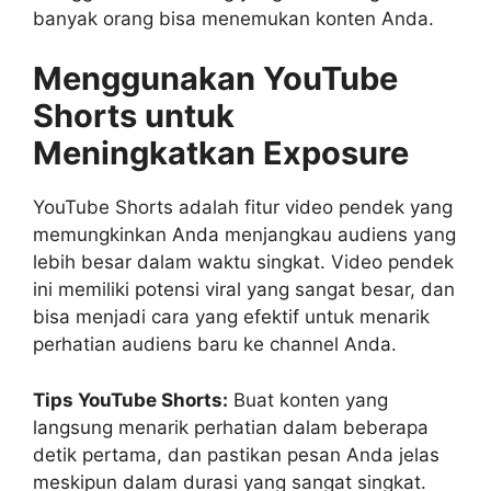
banyak orang bisa menemukan konten Anda.
Menggunakan YouTube
Shorts untuk
Meningkatkan Exposure
YouTube Shorts adalah fitur video pendek yang
memungkinkan Anda menjangkau audiens yang
lebih besar dalam waktu singkat. Video pendek
ini memiliki potensi viral yang sangat besar, dan
bisa menjadi cara yang efektif untuk menarik
perhatian audiens baru ke channel Anda.
Tips YouTube Shorts:
Buat konten yang
langsung menarik perhatian dalam beberapa
detik pertama, dan pastikan pesan Anda jelas
meskipun dalam durasi yang sangat singkat.