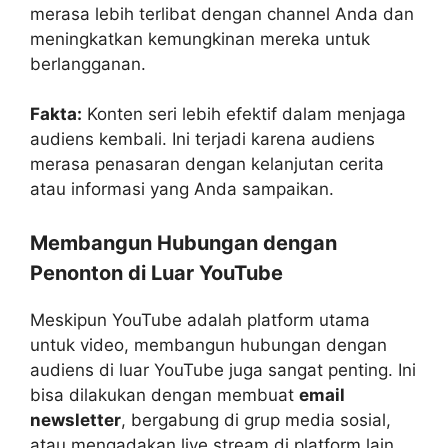
merasa lebih terlibat dengan channel Anda dan
meningkatkan kemungkinan mereka untuk
berlangganan.
Fakta:
Konten seri lebih efektif dalam menjaga
audiens kembali. Ini terjadi karena audiens
merasa penasaran dengan kelanjutan cerita
atau informasi yang Anda sampaikan.
Membangun Hubungan dengan
Penonton di Luar YouTube
Meskipun YouTube adalah platform utama
untuk video, membangun hubungan dengan
audiens di luar YouTube juga sangat penting. Ini
bisa dilakukan dengan membuat
email
newsletter
, bergabung di grup media sosial,
atau mengadakan live stream di platform lain