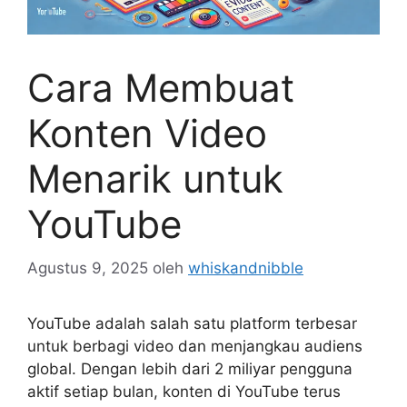
Cara Membuat
Konten Video
Menarik untuk
YouTube
Agustus 9, 2025
oleh
whiskandnibble
YouTube adalah salah satu platform terbesar
untuk berbagi video dan menjangkau audiens
global. Dengan lebih dari 2 miliyar pengguna
aktif setiap bulan, konten di YouTube terus