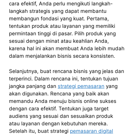
cara efektif, Anda perlu mengikuti langkah-
langkah strategis yang dapat membantu
membangun fondasi yang kuat. Pertama,
tentukan produk atau layanan yang memiliki
permintaan tinggi di pasar. Pilih produk yang
sesuai dengan minat atau keahlian Anda,
karena hal ini akan membuat Anda lebih mudah
dalam menjalankan bisnis secara konsisten.
Selanjutnya, buat rencana bisnis yang jelas dan
terperinci. Dalam rencana ini, tentukan tujuan
jangka panjang dan
strategi pemasaran
yang
akan digunakan. Rencana yang baik akan
memandu Anda menuju bisnis online sukses
dengan cara efektif. Tentukan juga target
audiens yang sesuai dan sesuaikan produk
atau layanan dengan kebutuhan mereka.
Setelah itu, buat strategi
pemasaran digital