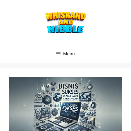
Langsung
ke
isi
Menu