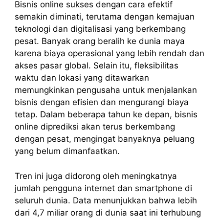
Bisnis online sukses dengan cara efektif
semakin diminati, terutama dengan kemajuan
teknologi dan digitalisasi yang berkembang
pesat. Banyak orang beralih ke dunia maya
karena biaya operasional yang lebih rendah dan
akses pasar global. Selain itu, fleksibilitas
waktu dan lokasi yang ditawarkan
memungkinkan pengusaha untuk menjalankan
bisnis dengan efisien dan mengurangi biaya
tetap. Dalam beberapa tahun ke depan, bisnis
online diprediksi akan terus berkembang
dengan pesat, mengingat banyaknya peluang
yang belum dimanfaatkan.
Tren ini juga didorong oleh meningkatnya
jumlah pengguna internet dan smartphone di
seluruh dunia. Data menunjukkan bahwa lebih
dari 4,7 miliar orang di dunia saat ini terhubung