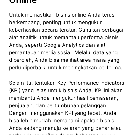
Untuk memastikan bisnis online Anda terus
berkembang, penting untuk mengukur
keberhasilan secara teratur. Gunakan berbagai
alat analitik untuk memantau performa bisnis
Anda, seperti Google Analytics dan alat
pemantauan media sosial. Melalui data yang
diperoleh, Anda bisa melihat area mana yang
perlu diperbaiki untuk meningkatkan performa.
Selain itu, tentukan Key Performance Indicators
(KPI) yang jelas untuk bisnis Anda. KPI ini akan
membantu Anda mengukur hasil pemasaran,
penjualan, dan pertumbuhan pelanggan.
Dengan menggunakan KPI yang tepat, Anda
bisa lebih mudah memahami apakah bisnis
Anda sedang menuju ke arah yang benar atau