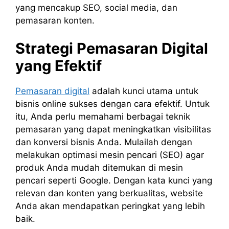
yang mencakup SEO, social media, dan
pemasaran konten.
Strategi Pemasaran Digital
yang Efektif
Pemasaran digital
adalah kunci utama untuk
bisnis online sukses dengan cara efektif. Untuk
itu, Anda perlu memahami berbagai teknik
pemasaran yang dapat meningkatkan visibilitas
dan konversi bisnis Anda. Mulailah dengan
melakukan optimasi mesin pencari (SEO) agar
produk Anda mudah ditemukan di mesin
pencari seperti Google. Dengan kata kunci yang
relevan dan konten yang berkualitas, website
Anda akan mendapatkan peringkat yang lebih
baik.