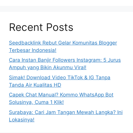
Recent Posts
Seedbacklink Rebut Gelar Komunitas Blogger
Terbesar Indonesia!
Cara Instan Banjir Followers Instagram: 5 Jurus
Ampuh yang Bikin Akunmu Viral!
Simak! Download Video TikTok & IG Tanpa
Tanda Air Kualitas HD
Capek Chat Manual? Kommo WhatsApp Bot
Solusinya, Cuma 1 Klik!
Surabaya: Cari Jam Tangan Mewah Langka? Ini
Lokasinya!