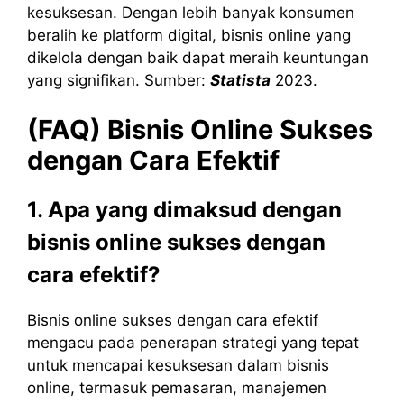
kesuksesan. Dengan lebih banyak konsumen
beralih ke platform digital, bisnis online yang
dikelola dengan baik dapat meraih keuntungan
yang signifikan. Sumber:
Statista
2023.
(FAQ) Bisnis Online Sukses
dengan Cara Efektif
1. Apa yang dimaksud dengan
bisnis online sukses dengan
cara efektif?
Bisnis online sukses dengan cara efektif
mengacu pada penerapan strategi yang tepat
untuk mencapai kesuksesan dalam bisnis
online, termasuk pemasaran, manajemen