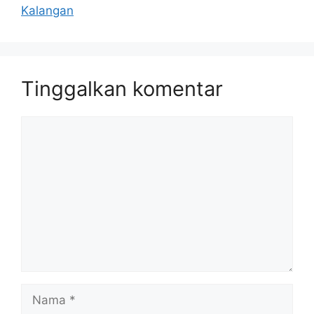
Kalangan
Tinggalkan komentar
Komentar
Nama