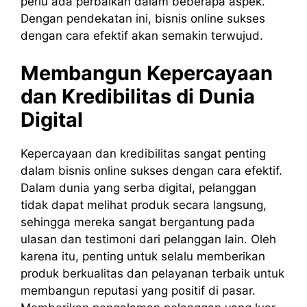
perlu ada perbaikan dalam beberapa aspek.
Dengan pendekatan ini, bisnis online sukses
dengan cara efektif akan semakin terwujud.
Membangun Kepercayaan
dan Kredibilitas di Dunia
Digital
Kepercayaan dan kredibilitas sangat penting
dalam bisnis online sukses dengan cara efektif.
Dalam dunia yang serba digital, pelanggan
tidak dapat melihat produk secara langsung,
sehingga mereka sangat bergantung pada
ulasan dan testimoni dari pelanggan lain. Oleh
karena itu, penting untuk selalu memberikan
produk berkualitas dan pelayanan terbaik untuk
membangun reputasi yang positif di pasar.