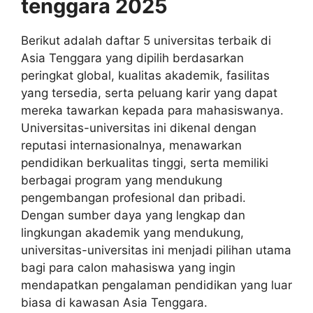
tenggara 2025
Berikut adalah daftar 5 universitas terbaik di
Asia Tenggara yang dipilih berdasarkan
peringkat global, kualitas akademik, fasilitas
yang tersedia, serta peluang karir yang dapat
mereka tawarkan kepada para mahasiswanya.
Universitas-universitas ini dikenal dengan
reputasi internasionalnya, menawarkan
pendidikan berkualitas tinggi, serta memiliki
berbagai program yang mendukung
pengembangan profesional dan pribadi.
Dengan sumber daya yang lengkap dan
lingkungan akademik yang mendukung,
universitas-universitas ini menjadi pilihan utama
bagi para calon mahasiswa yang ingin
mendapatkan pengalaman pendidikan yang luar
biasa di kawasan Asia Tenggara.