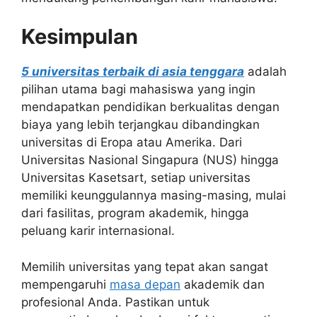
Kesimpulan
5 universitas terbaik di asia tenggara
adalah
pilihan utama bagi mahasiswa yang ingin
mendapatkan pendidikan berkualitas dengan
biaya yang lebih terjangkau dibandingkan
universitas di Eropa atau Amerika. Dari
Universitas Nasional Singapura (NUS) hingga
Universitas Kasetsart, setiap universitas
memiliki keunggulannya masing-masing, mulai
dari fasilitas, program akademik, hingga
peluang karir internasional.
Memilih universitas yang tepat akan sangat
mempengaruhi
masa depan
akademik dan
profesional Anda. Pastikan untuk