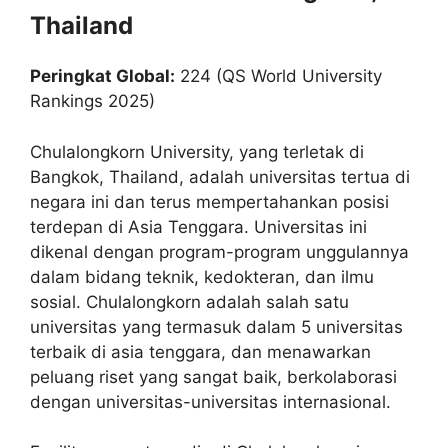
Thailand
Peringkat Global:
224 (QS World University
Rankings 2025)
Chulalongkorn University, yang terletak di
Bangkok, Thailand, adalah universitas tertua di
negara ini dan terus mempertahankan posisi
terdepan di Asia Tenggara. Universitas ini
dikenal dengan program-program unggulannya
dalam bidang teknik, kedokteran, dan ilmu
sosial. Chulalongkorn adalah salah satu
universitas yang termasuk dalam 5 universitas
terbaik di asia tenggara, dan menawarkan
peluang riset yang sangat baik, berkolaborasi
dengan universitas-universitas internasional.