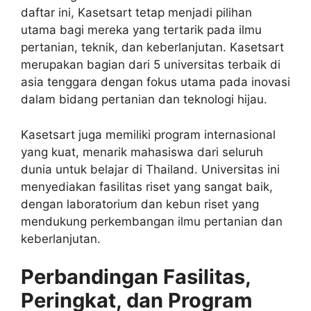
daftar ini, Kasetsart tetap menjadi pilihan
utama bagi mereka yang tertarik pada ilmu
pertanian, teknik, dan keberlanjutan. Kasetsart
merupakan bagian dari 5 universitas terbaik di
asia tenggara dengan fokus utama pada inovasi
dalam bidang pertanian dan teknologi hijau.
Kasetsart juga memiliki program internasional
yang kuat, menarik mahasiswa dari seluruh
dunia untuk belajar di Thailand. Universitas ini
menyediakan fasilitas riset yang sangat baik,
dengan laboratorium dan kebun riset yang
mendukung perkembangan ilmu pertanian dan
keberlanjutan.
Perbandingan Fasilitas,
Peringkat, dan Program