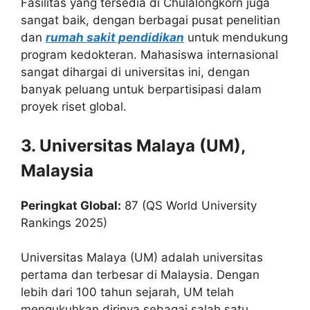
Fasilitas yang tersedia di Chulalongkorn juga
sangat baik, dengan berbagai pusat penelitian
dan
rumah sakit pendidikan
untuk mendukung
program kedokteran. Mahasiswa internasional
sangat dihargai di universitas ini, dengan
banyak peluang untuk berpartisipasi dalam
proyek riset global.
3. Universitas Malaya (UM),
Malaysia
Peringkat Global:
87 (QS World University
Rankings 2025)
Universitas Malaya (UM) adalah universitas
pertama dan terbesar di Malaysia. Dengan
lebih dari 100 tahun sejarah, UM telah
mengukuhkan dirinya sebagai salah satu