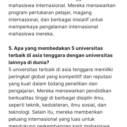
mahasiswa internasional. Mereka menawarkan
program pertukaran pelajar, magang
internasional, dan berbagai inisiatif untuk
memperkaya pengalaman internasional
mahasiswa mereka.
5. Apa yang membedakan 5 universitas
terbaik di asia tenggara dengan universitas
lainnya di dunia?
5 universitas terbaik di asia tenggara memiliki
peringkat global yang kompetitif dan reputasi
yang kuat dalam bidang penelitian dan
pengajaran. Mereka menawarkan pendidikan
berkualitas tinggi di berbagai disiplin ilmu,
seperti teknik, kedokteran, ilmu sosial, dan
teknologi. Selain itu, mereka memberikan
peluang internasional yang luas untuk
mendukung perkembangan karir mahasiswa.