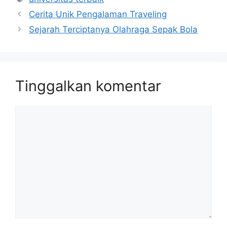
Cerita Unik Pengalaman Traveling
Sejarah Terciptanya Olahraga Sepak Bola
Tinggalkan komentar
Komentar