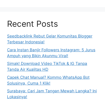
Recent Posts
Seedbacklink Rebut Gelar Komunitas Blogger
Terbesar Indonesia!
Cara Instan Banjir Followers Instagram: 5 Jurus
Ampuh yang Bikin Akunmu Viral!
Simak! Download Video TikTok & IG Tanpa
Tanda Air Kualitas HD
Capek Chat Manual? Kommo WhatsApp Bot
Solusinya, Cuma 1 Klik!
Surabaya: Cari Jam Tangan Mewah Langka? Ini
Lokasinya!